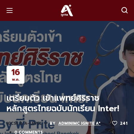
16
พ.ค.
เตรียมตัว เข้าแพทย์ศิริราช
หลักสูตรไทยฉบับนักเรียน Inter!
IGCSE & A-LEVEL
BY
ADMINIMC IGNITE A*
241
0 COMMENTS