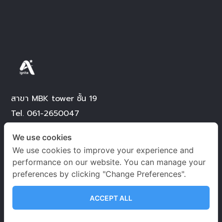
สาขา MBK tower ชั้น 19
Tel.
061-2650047
061-2650507
We use cookies
We use cookies to improve your experience and
@Bangna Learning Centre
performance on our website. You can manage your
Tel.
082-8399656
preferences by clicking "Change Preferences".
ACCEPT ALL