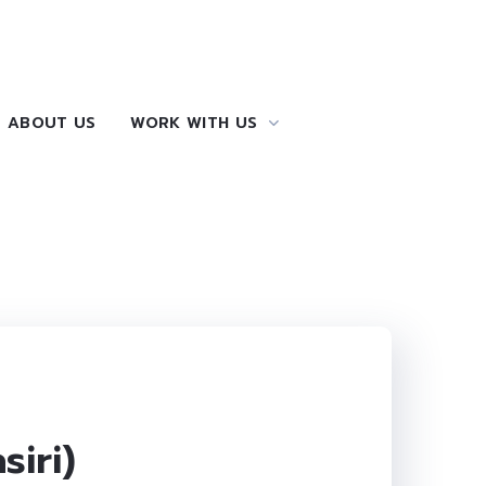
ABOUT US
WORK WITH US
iri)