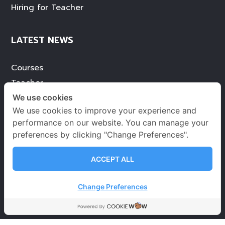
Hiring for Teacher
LATEST NEWS
Courses
Teacher
Services
We use cookies
We use cookies to improve your experience and
Achievement
performance on our website. You can manage your
Blog
preferences by clicking "Change Preferences".
ACCEPT ALL
Change Preferences
Terms of use
Privacy Environmental Policy
© Copyright ignite by Ondemand 2021. All Rights
Reserved.