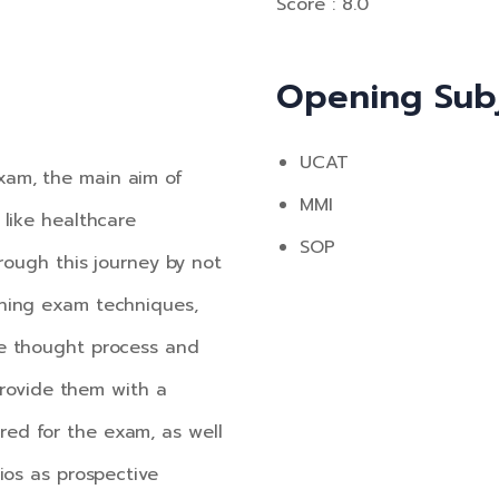
Score : 8.0
Opening Sub
UCAT
xam, the main aim of
MMI
 like healthcare
SOP
hrough this journey by not
rning exam techniques,
he thought process and
 provide them with a
ed for the exam, as well
ios as prospective