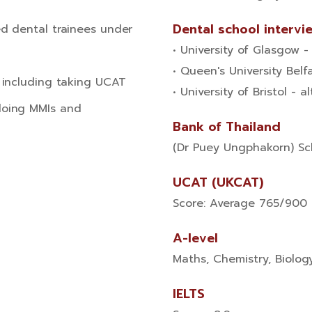
Dental school interv
ed dental trainees under
• University of Glasgow -
• Queen's University Belf
, including taking UCAT
• University of Bristol - a
doing MMIs and
Bank of Thailand
(Dr Puey Ungphakorn) Sc
UCAT (UKCAT)
Score: Average 765/900 
A-level
Maths, Chemistry, Biolog
IELTS