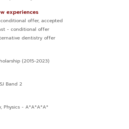
iew experiences
 conditional offer, accepted
ast - conditional offer
lternative dentistry offer
holarship (2015-2023)
SJ Band 2
y, Physics - A*A*A*A*