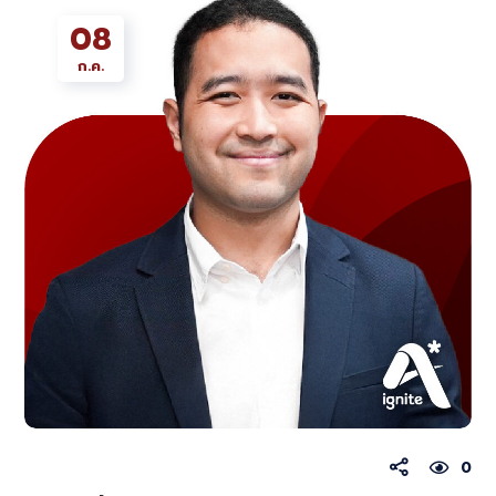
08
ก.ค.
0