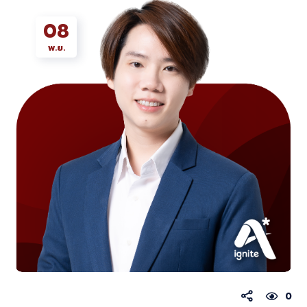
08
พ.ย.
0