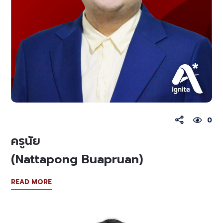
0
ครูนัย
(Nattapong Buapruan)
READ MORE