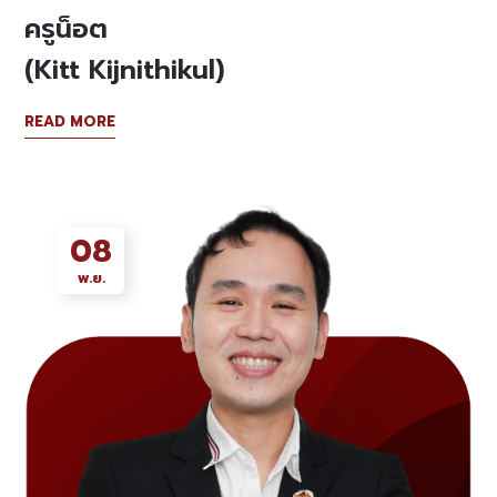
ครูน็อต
(Kitt Kijnithikul)
READ MORE
08
พ.ย.