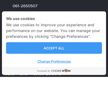
061-2650507
@Bangna Learning Centre
We use cookies
We use cookies to improve your experience and
Tel.
082-8399656
performance on our website. You can manage your
preferences by clicking "Change Preferences".
ACCEPT ALL
เวลาเปิด-ปิดทำการ
Change Preferences
จันทร์ – เสาร์
09.00-20.00 น.
อาทิตย์ 09.00-18.00 น.
วันหยุดนักขัตฤกษ์
09.00-18.00 น.
นโยบายคุ้มครองข้อมูลส่วนบุคคล