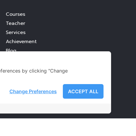
Courses
Teacher
Services
Achievement
Blog
ferences by clicking "Change
Change Preferences
ACCEPT ALL
Ondemand 2021. All Rights Reserved.